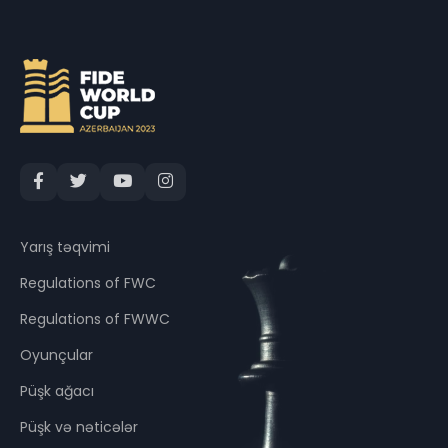
Yarış təqvimi
Regulations of FWC
Regulations of FWWC
Oyunçular
Püşk ağacı
Püşk və nəticələr