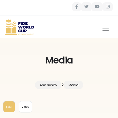
Media
Ana səhifə
Media
Şəkil
Video