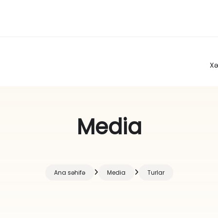
Xə
Media
Ana səhifə
Media
Turlar