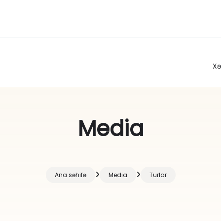
Xə
Media
Ana səhifə
Media
Turlar