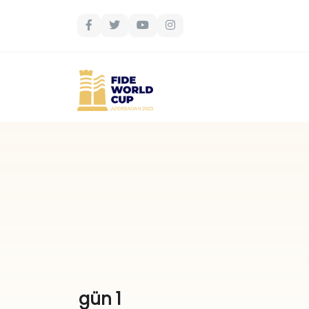
gün 1