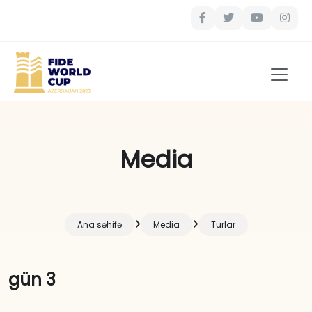
Media
Ana səhifə
Media
Turlar
gün 3