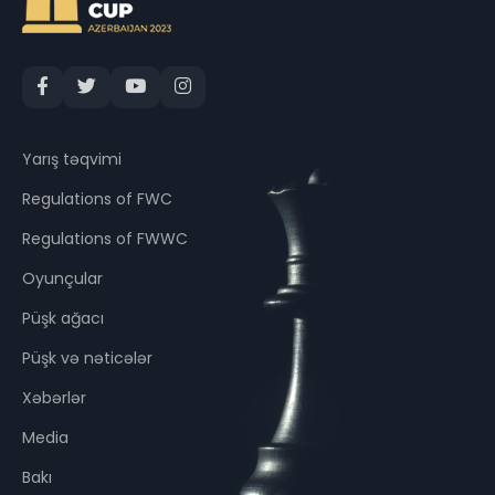
Yarış təqvimi
Regulations of FWC
Regulations of FWWC
Oyunçular
Püşk ağacı
Püşk və nəticələr
Xəbərlər
Media
Bakı