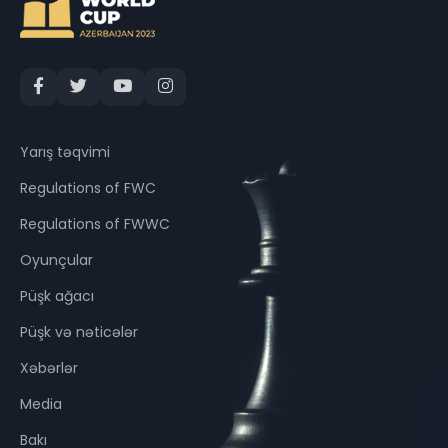
Yarış təqvimi
Regulations of FWC
Regulations of FWWC
Oyunçular
Püşk ağacı
Püşk və nəticələr
Xəbərlər
Media
Bakı