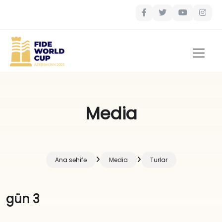
Media
Ana səhifə
Media
Turlar
gün 3