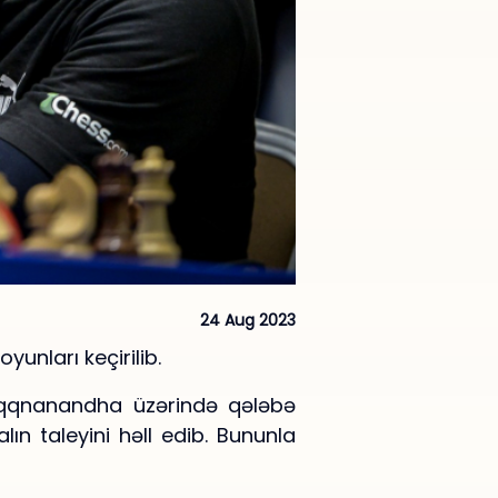
24 Aug 2023
unları keçirilib.
aqqnanandha üzərində qələbə
ın taleyini həll edib. Bununla