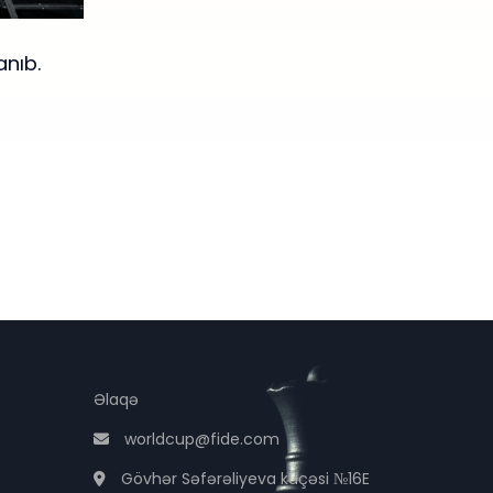
anıb.
Əlaqə
worldcup@fide.com
Gövhər Səfərəliyeva küçəsi №16E