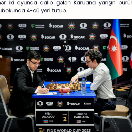
ər iki oyunda qalib gələn Karuana yarışın bür
ubokunda 4-cü yeri tutub.