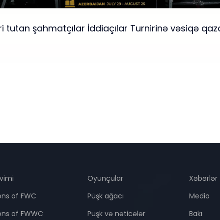
ri tutan şahmatçılar İddiaçılar Turnirinə vəsiqə qaz
qvimi
Oyunçular
Xəbərlər
ons of FWC
Püşk ağacı
Media
ions of FWWC
Püşk və nəticələr
Bakı