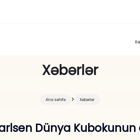
Xə
Xəbərlər
Ana səhifə
Xəbərlər
rlsen Dünya Kubokunun q