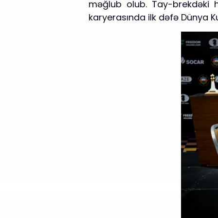
məğlub olub. Tay-brekdəki h
karyerasında ilk dəfə Dünya K