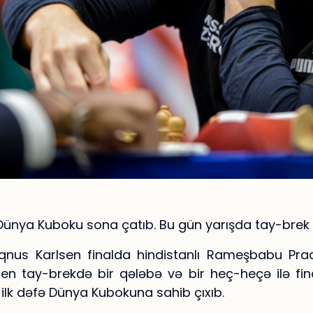
Dünya Kuboku sona çatıb. Bu gün yarışda tay-brek oy
us Karlsen finalda hindistanlı Rameşbabu Pr
en tay-brekdə bir qələbə və bir heç-heçə ilə final
ilk dəfə Dünya Kubokuna sahib çıxıb.