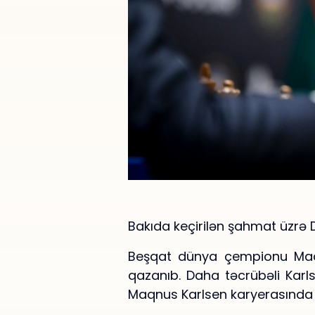
Bakıda keçirilən şahmat üzrə 
Beşqat dünya çempionu Maqn
qazanıb. Daha təcrübəli Karls
Maqnus Karlsen karyerasında 