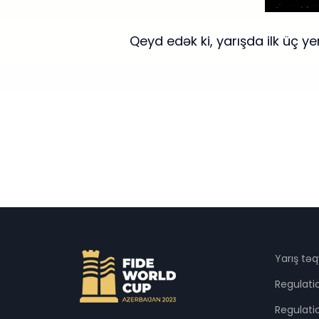
Qeyd edək ki, yarışda ilk üç ye
Yarış tə
Regulati
Regulat