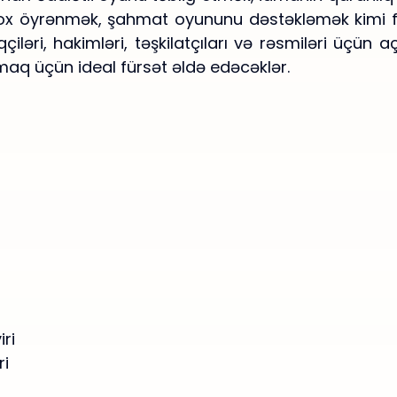
ox öyrənmək, şahmat oyununu dəstəkləmək kimi fik
iləri, hakimləri, təşkilatçıları və rəsmiləri üçün açı
tırmaq üçün ideal fürsət əldə edəcəklər.
ri
ri