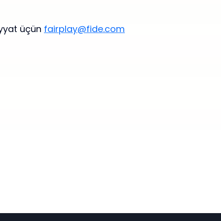
iyyat üçün
fairplay@fide.com