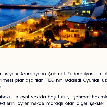
omissiyası Azərbaycan Şahmat Federasiyası ilə bi
lməsi planlaşdırılan FİDE-nin Ədalətli Oyunlar 
ir.
boku ilə eyni vaxtda baş tutur, şahmat hakimləri
tlərini öyrənməkdə maraqlı olan digər şəxslər ü