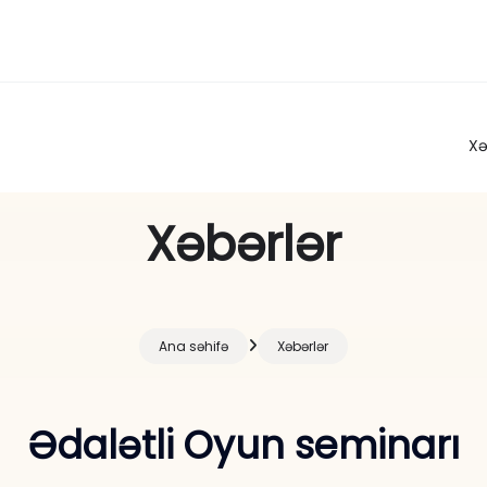
Xə
Xəbərlər
Ana səhifə
Xəbərlər
Ədalətli Oyun seminarı