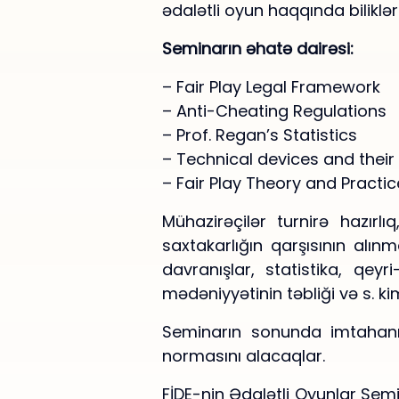
ədalətli oyun haqqında biliklə
Seminarın əhatə dairəsi:
– Fair Play Legal Framework
– Anti-Cheating Regulations
– Prof. Regan’s Statistics
– Technical devices and thei
– Fair Play Theory and Practi
Mühazirəçilər turnirə hazırlı
saxtakarlığın qarşısının alın
davranışlar, statistika, qe
mədəniyyətinin təbliği və s. kim
Seminarın sonunda imtahanı 
normasını alacaqlar.
FİDE-nin Ədalətli Oyunlar Semi