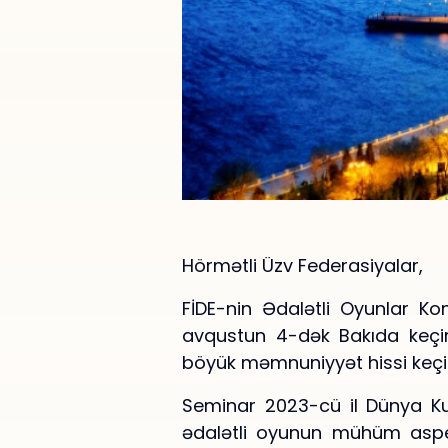
Hörmətli Üzv Federasiyalar,
FİDE-nin Ədalətli Oyunlar K
avqustun 4-dək Bakıda keçiri
böyük məmnuniyyət hissi keçir
Seminar 2023-cü il Dünya Ku
ədalətli oyunun mühüm aspek