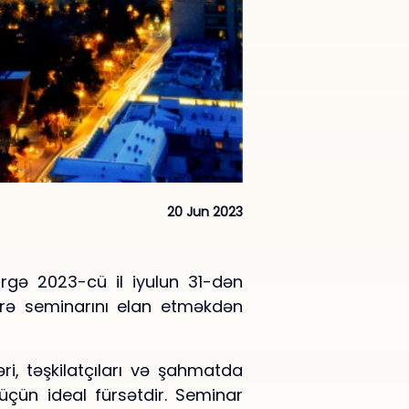
20 Jun 2023
rgə 2023-cü il iyulun 31-dən
üzrə seminarını elan etməkdən
, təşkilatçıları və şahmatda
çün ideal fürsətdir. Seminar