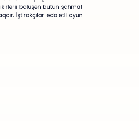
irləriı bölüşən bütün şahmat
qdır. İştirakçılar ədalətli oyun