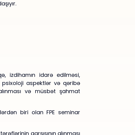
aşıyır.
aqə, izdihamın idarə edilməsi,
 psixoloji aspektlər və qəribə
ın alınması və müsbət şahmat
lərdən biri olan FPE seminar
ərəflərinin qarşısının alınması