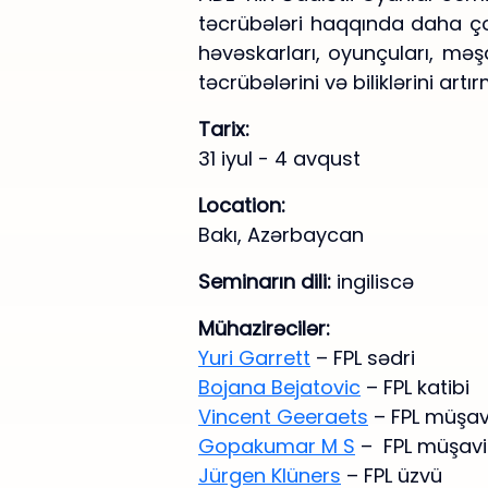
təcrübələri haqqında daha ç
həvəskarları, oyunçuları, məşqç
təcrübələrini və biliklərini ar
Tarix:
31 iyul - 4 avqust
Location:
Bakı, Azərbaycan
Seminarın dili:
ingiliscə
Mühazirəcilər:
Yuri Garrett
– FPL sədri
Bojana Bejatovic
– FPL katibi
Vincent Geeraets
– FPL müşavi
Gopakumar M S
– FPL müşavi
Jürgen Klüners
– FPL üzvü