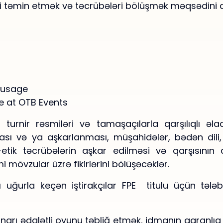
ri təmin etmək və təcrübələri bölüşmək məqsədini d
r usage
ce at OTB Events
q, turnir rəsmiləri və tamaşaçılarla qarşılıqlı əl
ması və ya aşkarlanması, müşahidələr, bədən dili,
yri-etik təcrübələrin aşkar edilməsi və qarşısın
i mövzular üzrə fikirlərini bölüşəcəklər.
uğurla keçən iştirakçılar FPE titulu üçün tələb
narı ədalətli oyunu təbliğ etmək, idmanın qaranlıq t