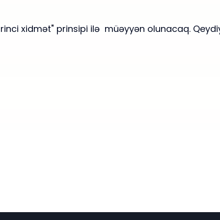
birinci xidmət" prinsipi ilə müəyyən olunacaq. Qeyd